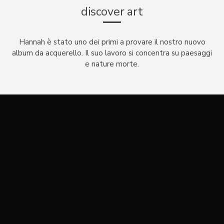
discover art
Hannah è stato uno dei primi a provare il nostro nuovo
album da acquerello. Il suo lavoro si concentra su paesaggi
e nature morte.