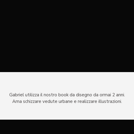
Gabriel utilizza il nostro book da disegno da ormai 2 anni.
Ama schizzare vedute urbane e realizzare illustrazioni.