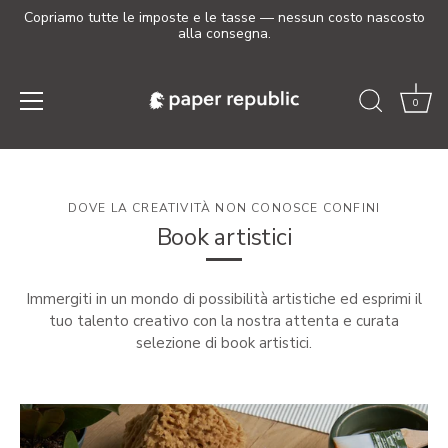
Copriamo tutte le imposte e le tasse — nessun costo nascosto
alla consegna.
0
Salta
al
contenuto
DOVE LA CREATIVITÀ NON CONOSCE CONFINI
Book artistici
Immergiti in un mondo di possibilità artistiche ed esprimi il
tuo talento creativo con la nostra attenta e curata
selezione di book artistici.