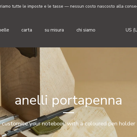
riamo tutte le imposte e le tasse — nessun costo nascosto alla conse
Valut
pelle
carta
su misura
chi siamo
US (
anelli portapenna
customise your notebook with a coloured pen holder