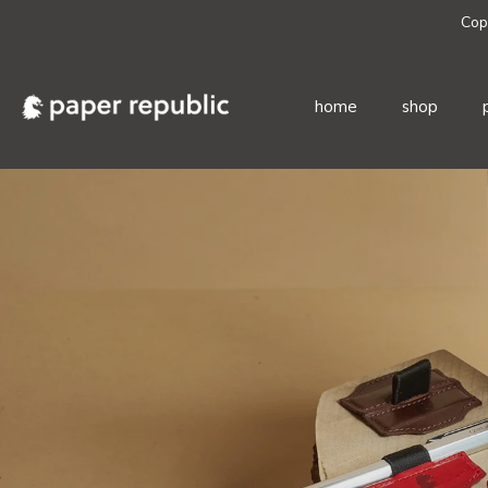
Cop
home
shop
Salta
al
contenuto