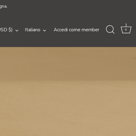
gna.
a
Lingua
USD $)
Italiano
Accedi come member
0