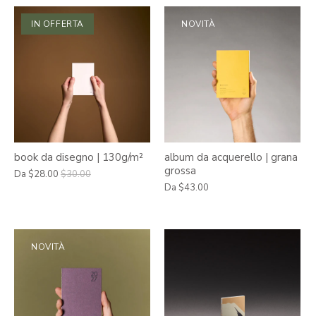
IN OFFERTA
NOVITÀ
book da disegno | 130g/m²
album da acquerello | grana
grossa
Da
$28.00
$30.00
Da
$43.00
NOVITÀ