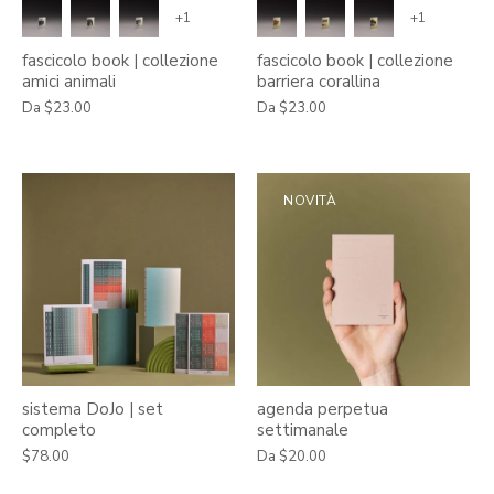
+1
+1
fascicolo book | collezione
fascicolo book | collezione
amici animali
barriera corallina
Da
$23.00
Da
$23.00
NOVITÀ
sistema DoJo | set
agenda perpetua
completo
settimanale
$78.00
Da
$20.00