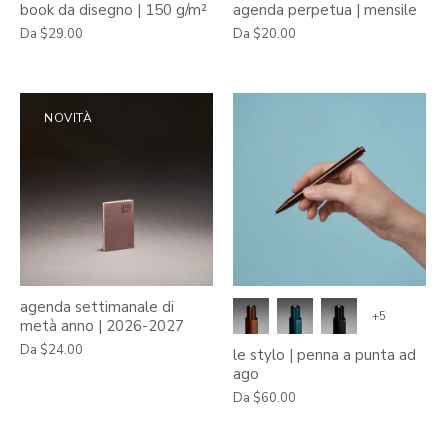
book da disegno | 150 g/m²
agenda perpetua | mensile
Da
$29.00
Da
$20.00
NOVITÀ
agenda settimanale di
+5
metà anno | 2026-2027
Da
$24.00
le stylo | penna a punta ad
ago
Da
$60.00