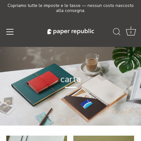
Copriamo tutte le imposte e le tasse — nessun costo nascosto
alla consegna.
0
Salta
al
contenuto
carta