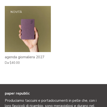
NOVITÀ
agenda giornaliera 2027
Da
$40.00
paper republic
Produciamo taccuini e portadocumenti in pelle che, con i
loro fascicoli di ricambio, sono meravigliosi e durano nel