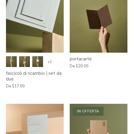
portacarte
+2
Da
$20.00
fascicoli di ricambio | set da
due
Da
$17.00
IN OFFERTA