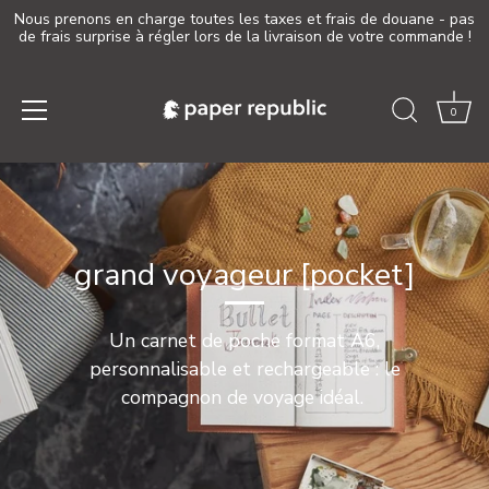
Nous prenons en charge toutes les taxes et frais de douane - pas
de frais surprise à régler lors de la livraison de votre commande !
0
Passer
au
contenu
grand voyageur [pocket]
Un carnet de poche format A6,
personnalisable et rechargeable : le
compagnon de voyage idéal.