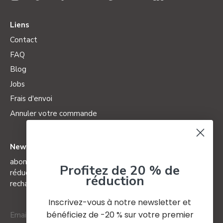
Liens
Contact
FAQ
Blog
Jobs
Frais d'envoi
Annuler votre commande
Newsletter
abonnez-vous à notre newsletter et bénéficiez de 20% de
Profitez de 20 % de
réduction sur votre premier grand voyageur et ses
réduction
recharges (non valable pour les éditions spéciales)
Inscrivez-vous à notre newsletter et
bénéficiez de -20 % sur votre premier